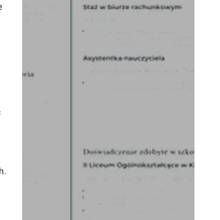
e
ć
h.