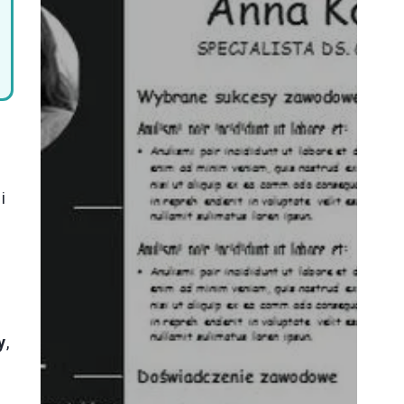
i
y
,