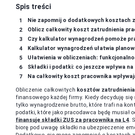
Spis treści
Nie zapomnij o dodatkowych kosztach z
Oblicz całkowity koszt zatrudnienia pr
Czy kalkulator wynagrodzeń pomoże p
Kalkulator wynagrodzeń ułatwia plano
Ułatwienia w obliczeniach: funkcjonaln
Składki i podatki: co jeszcze wpływa n
Na całkowity koszt pracownika wpływają
Obliczenie całkowitych
kosztów zatrudnienia
finansowego każdej firmy. Kiedy decyduję się
tylko wynagrodzenie brutto, które trafi na kon
podatki, które jako pracodawca będę musiał od
finansuje składki ZUS za pracownika na L4
. 
biorę pod uwagę składki na ubezpieczenie em
Dodatkowo, nie mogę zapomnieć o kosztach z