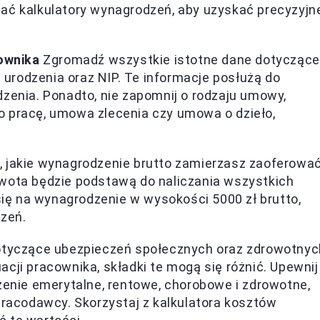
tać kalkulatory wynagrodzeń, aby uzyskać precyzyjn
ownika
Zgromadź wszystkie istotne dane dotyczące
a urodzenia oraz NIP. Te informacje posłużą do
dzenia. Ponadto, nie zapomnij o rodzaju umowy,
o pracę, umowa zlecenia czy umowa o dzieło,
, jakie wynagrodzenie brutto zamierzasz zaoferowa
kwota będzie podstawą do naliczania wszystkich
 się na wynagrodzenie w wysokości 5000 zł brutto,
czeń.
dotyczące ubezpieczeń społecznych oraz zdrowotnyc
cji pracownika, składki te mogą się różnić. Upewnij
zenie emerytalne, rentowe, chorobowe i zdrowotne,
pracodawcy. Skorzystaj z kalkulatora kosztów