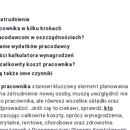
atrudnienia
acownika w kilku krokach
racodawcom w oszczędnościach?
wanie wydatków pracodawcy
ości kalkulatora wynagrodzeń
a całkowity koszt pracownika?
 także inne czynniki
 pracownika
stanowi kluczowy element planowania
 na zatrudnienie nowej osoby, muszę uwzględnić nie
to pracownika, ale również wszelkie składki oraz
prowadzić. Jeśli cię to ciekawi, sprawdź,
kto
Szacując całkowite koszty, oprócz wynagrodzenia,
erytalne, rentowe, chorobowe oraz zdrowotne.
wiązanych z Pracowniczymi Planami Kapitałowymi,