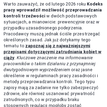
Warto zauważyć, że od lutego 2026 roku
Kodeks
pracy wprowadził możliwość przeprowadzania
kontroli trzeźwości
w dwóch podstawowych
sytuacjach, a mianowicie: prewencyjnie oraz w
przypadku uzasadnionego podejrzenia.
Pracodawcy muszą jednak ściśle przestrzegać
określonych zasad. Jak już dotykamy tego
tematu to
zapoznaj się z najważniejszymi
przepisami dotyczącymi zatrudniania kobiet w
ciąży
.
Kluczowe znaczenie ma informowanie
pracowników o takim działaniu z przynajmniej
dwutygodniowym wyprzedzeniem
oraz jasne
określenie w regulaminach pracy zasadności i
metody przeprowadzania kontroli. Tego typu
zapisy mają za zadanie nie tylko zabezpieczyć
zdrowie, ale również uszanować prywatność
zatrudnionych, co w przypadku braku
stosownych regulacji mogłoby zostać