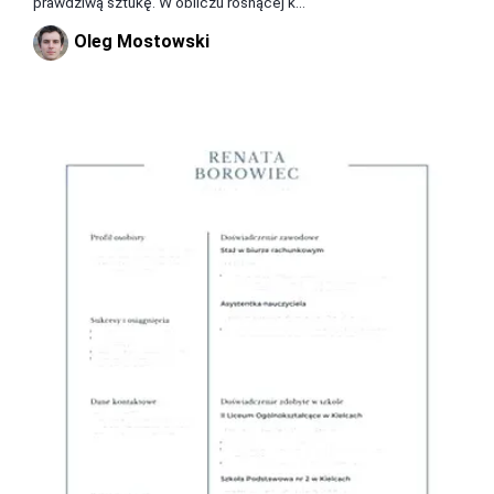
prawdziwą sztukę. W obliczu rosnącej k...
Oleg Mostowski