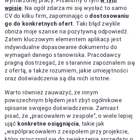
wymarzonej pracy. Pisaliśmy o tym
w tym
wpisie
. Na ogół zdarza mi się wysłać to samo
CV do kilku firm, zapominając o
dostosowaniu
go do konkretnych ofert
. Taki błąd zwykle
obniża moje szanse na pozytywną odpowiedź.
Zatem kluczowym elementem aplikacji jest
indywidualne dopasowanie dokumentu do
wymagań danego stanowiska. Pracodawcy
pragną dostrzegać, że starannie zapoznałem się
z ofertą, a także rozumiem, jakie umiejętności
oraz doświadczenia są dla nich istotne.
Warto również zauważyć, że innym
powszechnym błędem jest zbyt ogólnikowe
opisanie swojego doświadczenia. Zamiast
pisać, że „pracowałem w zespole”, o wiele lepiej
ująć
konkretne osiągnięcia
, takie jak
„współpracowałem z zespołem przy projekcie,
który przyczynił się do zwiększenia sprzedaży o