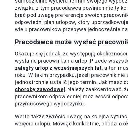
samodzielnie wybiera termin swojego wypocz
związku z tym pracodawca powinien nie tylko
brać pod uwagę preferencje swoich pracownikó
odpowiedni plan urlopów, który uporządkowuje
wielu pracowników przebywa jednocześnie na 
Pracodawca może wysłać pracownika
Okazuje się jednak, że występują okolicznośc
wysłanie pracownika na urlop. Przede wszystk
zaległy urlop z wcześniejszych lat
, a ten mu
roku. W takim przypadku, jeżeli pracownik ni
jednostronnie ustalić jego termin. Jak masz c
choroby zawodowej
. Należy zaakcentować, ż
pracownikom odpowiedniej możliwości odpoczyn
przymusowego wypoczynku.
Warto także zwrócić uwagę na kolejną sytuac
wzięcia urlopu. Mówiąc konkretnie, chodzi o 