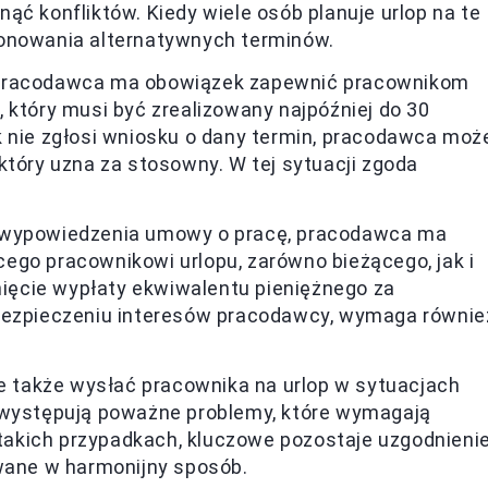
ąć konfliktów. Kiedy wiele osób planuje urlop na te
ponowania alternatywnych terminów.
racodawca ma obowiązek zapewnić pracownikom
 który musi być zrealizowany najpóźniej do 30
k nie zgłosi wniosku o dany termin, pracodawca moż
który uzna za stosowny. W tej sytuacji zgoda
 wypowiedzenia umowy o pracę, pracodawca ma
ego pracownikowi urlopu, zarówno bieżącego, jak i
knięcie wypłaty ekwiwalentu pieniężnego za
abezpieczeniu interesów pracodawcy, wymaga równie
także wysłać pracownika na urlop w sytuacjach
e występują poważne problemy, które wymagają
w takich przypadkach, kluczowe pozostaje uzgodnieni
owane w harmonijny sposób.