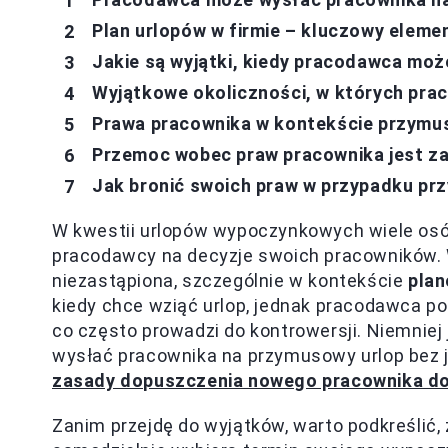
Plan urlopów w firmie – kluczowy elemen
Jakie są wyjątki, kiedy pracodawca może
Wyjątkowe okoliczności, w których pra
Prawa pracownika w kontekście przymus
Przemoc wobec praw pracownika jest z
Jak bronić swoich praw w przypadku p
W kwestii urlopów wypoczynkowych wiele osó
pracodawcy na decyzje swoich pracowników. 
niezastąpiona, szczególnie w kontekście
plan
kiedy chce wziąć urlop, jednak pracodawca p
co często prowadzi do kontrowersji. Niemniej
wysłać pracownika na przymusowy urlop bez je
zasady dopuszczenia nowego pracownika do
Zanim przejdę do wyjątków, warto podkreślić