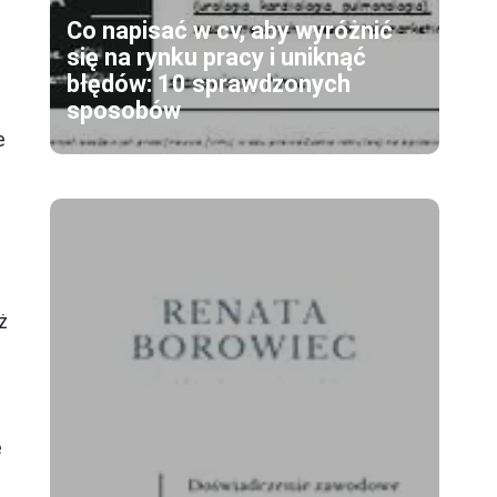
Co napisać w cv, aby wyróżnić
się na rynku pracy i uniknąć
błędów: 10 sprawdzonych
sposobów
e
ż
e