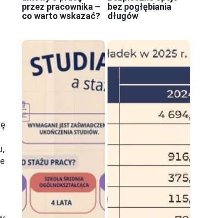
przez pracownika –
bez pogłębiania
co warto wskazać?
długów
ię
u,
że