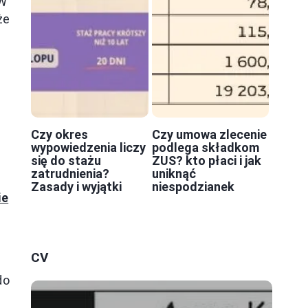
 W
że
Czy okres
Czy umowa zlecenie
wypowiedzenia liczy
podlega składkom
się do stażu
ZUS? kto płaci i jak
zatrudnienia?
uniknąć
Zasady i wyjątki
niespodzianek
ie
CV
do