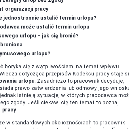
t organizacji pracy
 jednostronnie ustalić termin urlopu?
codawca może ustalić termin urlopu
owego urlopu – jak się bronić?
abroniona
rzymusowego urlopu?
b boryka się z wątpliwościami na temat wpływu
Wiedza dotycząca przepisów Kodeksu pracy staje s
owania urlopu
. Zasadniczo to pracownik decyduje,
osiada prawo zatwierdzenia lub odmowy jego wniosk
 jednak istnieją sytuacje, w których pracodawca mo
go zgody. Jeśli ciekawi cię ten temat to poznaj
 pracy
.
, że w standardowych okolicznościach to pracownik