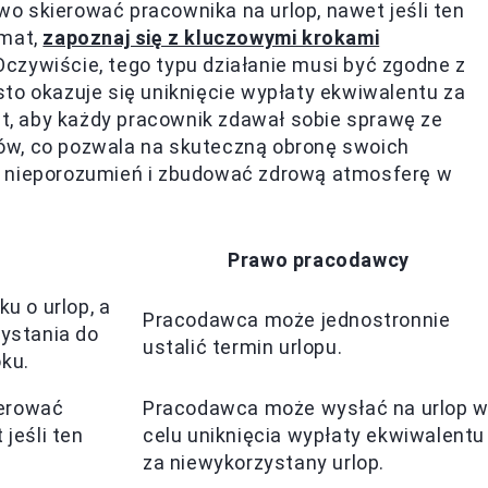
o skierować pracownika na urlop, nawet jeśli ten
emat,
zapoznaj się z kluczowymi krokami
 Oczywiście, tego typu działanie musi być zgodne z
to okazuje się uniknięcie wypłaty ekwiwalentu za
est, aby każdy pracownik zdawał sobie sprawę ze
ów, co pozwala na skuteczną obronę swoich
ć nieporozumień i zbudować zdrową atmosferę w
Prawo pracodawcy
u o urlop, a
Pracodawca może jednostronnie
zystania do
ustalić termin urlopu.
ku.
erować
Pracodawca może wysłać na urlop 
jeśli ten
celu uniknięcia wypłaty ekwiwalentu
za niewykorzystany urlop.