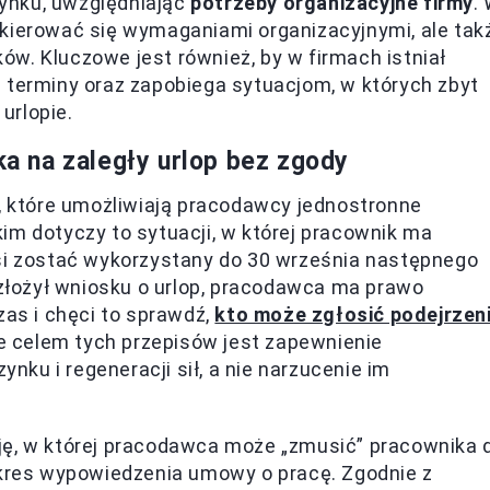
ynku, uwzględniając
potrzeby organizacyjne firmy
.
 kierować się wymaganiami organizacyjnymi, ale tak
w. Kluczowe jest również, by w firmach istniał
 terminy oraz zapobiega sytuacjom, w których zbyt
urlopie.
 na zaległy urlop bez zgody
i, które umożliwiają pracodawcy jednostronne
im dotyczy to sytuacji, w której pracownik ma
si zostać wykorzystany do 30 września następnego
e złożył wniosku o urlop, pracodawca ma prawo
zas i chęci to sprawdź,
kto może zgłosić podejrzen
e celem tych przepisów jest zapewnienie
ku i regeneracji sił, a nie narzucenie im
ję, w której pracodawca może „zmusić” pracownika 
okres wypowiedzenia umowy o pracę. Zgodnie z