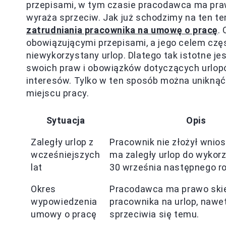
przepisami, w tym czasie pracodawca ma praw
wyraża sprzeciw. Jak już schodzimy na ten t
zatrudniania pracownika na umowę o pracę
.
obowiązującymi przepisami, a jego celem częs
niewykorzystany urlop. Dlatego tak istotne j
swoich praw i obowiązków dotyczących urlop
interesów. Tylko w ten sposób można unikną
miejscu pracy.
Sytuacja
Opis
Zaległy urlop z
Pracownik nie złożył wniosk
wcześniejszych
ma zaległy urlop do wykor
lat
30 września następnego ro
Okres
Pracodawca ma prawo ski
wypowiedzenia
pracownika na urlop, nawet 
umowy o pracę
sprzeciwia się temu.