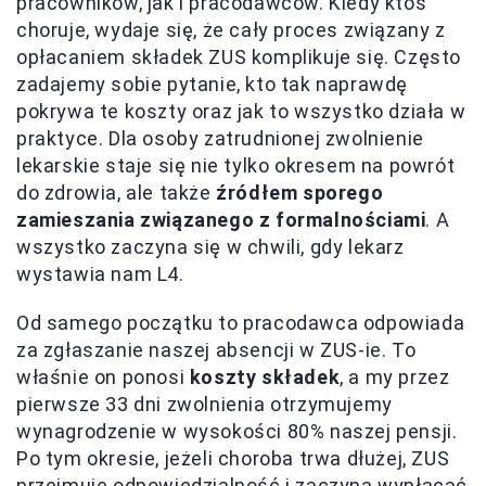
pracowników, jak i pracodawców. Kiedy ktoś
choruje, wydaje się, że cały proces związany z
opłacaniem składek ZUS komplikuje się. Często
zadajemy sobie pytanie, kto tak naprawdę
pokrywa te koszty oraz jak to wszystko działa w
praktyce. Dla osoby zatrudnionej zwolnienie
lekarskie staje się nie tylko okresem na powrót
do zdrowia, ale także
źródłem sporego
zamieszania związanego z formalnościami
. A
wszystko zaczyna się w chwili, gdy lekarz
wystawia nam L4.
Od samego początku to pracodawca odpowiada
za zgłaszanie naszej absencji w ZUS-ie. To
właśnie on ponosi
koszty składek
, a my przez
pierwsze 33 dni zwolnienia otrzymujemy
wynagrodzenie w wysokości 80% naszej pensji.
Po tym okresie, jeżeli choroba trwa dłużej, ZUS
przejmuje odpowiedzialność i zaczyna wypłacać