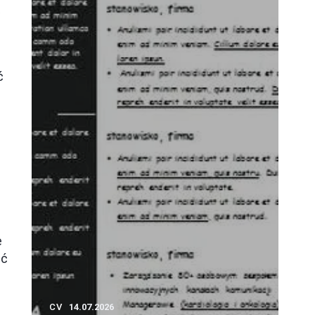
ł
ć
e
ść
CV
14.07.2026