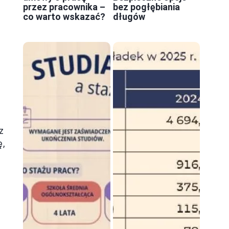
przez pracownika –
bez pogłębiania
co warto wskazać?
długów
z
ę,
y