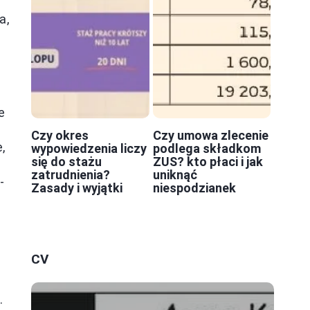
a,
e
Czy okres
Czy umowa zlecenie
,
wypowiedzenia liczy
podlega składkom
się do stażu
ZUS? kto płaci i jak
zatrudnienia?
uniknąć
-
Zasady i wyjątki
niespodzianek
CV
.