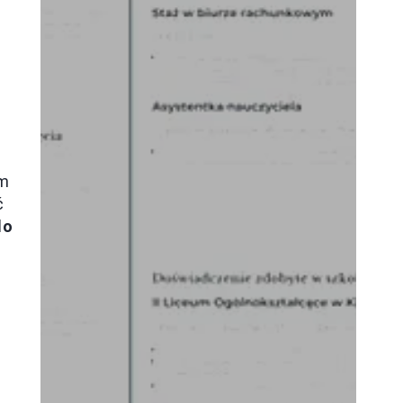
em
ć
do