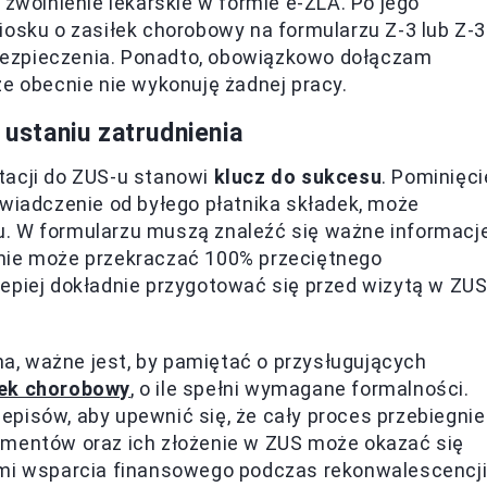
 zwolnienie lekarskie w formie e-ZLA. Po jego
iosku o zasiłek chorobowy na formularzu Z-3 lub Z-3
bezpieczenia. Ponadto, obowiązkowo dołączam
że obecnie nie wykonuję żadnej pracy.
staniu zatrudnienia
tacji do ZUS-u stanowi
klucz do sukcesu
. Pominięci
świadczenie od byłego płatnika składek, może
. W formularzu muszą znaleźć się ważne informacje
 nie może przekraczać 100% przeciętnego
epiej dokładnie przygotować się przed wizytą w ZUS
dna, ważne jest, by pamiętać o przysługujących
łek chorobowy
, o ile spełni wymagane formalności.
pisów, aby upewnić się, że cały proces przebiegnie
umentów oraz ich złożenie w ZUS może okazać się
 mi wsparcia finansowego podczas rekonwalescencji