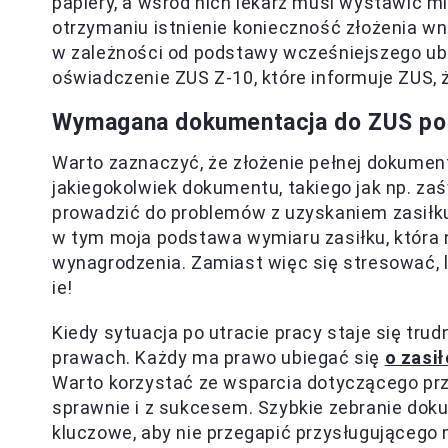
papiery, a wśród nich lekarz musi wystawić mi
otrzymaniu istnienie konieczność złożenia wn
w zależności od podstawy wcześniejszego u
oświadczenie ZUS Z-10, które informuje ZUS, 
Wymagana dokumentacja do ZUS po u
Warto zaznaczyć, że złożenie pełnej dokumen
jakiegokolwiek dokumentu, takiego jak np. za
prowadzić do problemów z uzyskaniem zasiłku
w tym moja podstawa wymiaru zasiłku, która
wynagrodzenia. Zamiast więc się stresować, l
ie!
Kiedy sytuacja po utracie pracy staje się tru
prawach. Każdy ma prawo ubiegać się
o zasi
Warto korzystać ze wsparcia dotyczącego prze
sprawnie i z sukcesem. Szybkie zebranie dok
kluczowe, aby nie przegapić przysługującego