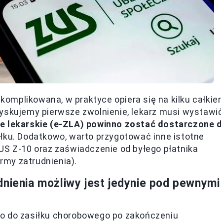
omplikowana, w praktyce opiera się na kilku całki
zyskujemy pierwsze zwolnienie, lekarz musi wystawi
ie lekarskie (e-ZLA) powinno zostać dostarczone 
iłku. Dodatkowo, warto przygotować inne istotne
US Z-10 oraz zaświadczenie od byłego płatnika
ormy zatrudnienia).
dnienia możliwy jest jedynie pod pewnymi
wo do zasiłku chorobowego po zakończeniu