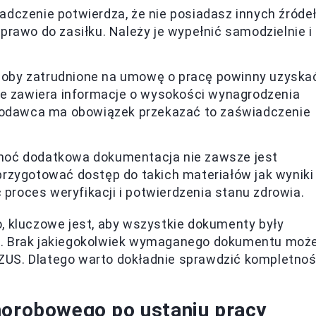
iadczenie potwierdza, że nie posiadasz innych źróde
rawo do zasiłku. Należy je wypełnić samodzielnie i
soby zatrudnione na umowę o pracę powinny uzyska
re zawiera informacje o wysokości wynagrodzenia
acodawca ma obowiązek przekazać to zaświadczenie
Choć dodatkowa dokumentacja nie zawsze jest
rzygotować dostęp do takich materiałów jak wyniki
 proces weryfikacji i potwierdzenia stanu zdrowia.
, kluczowe jest, aby wszystkie dokumenty były
e. Brak jakiegokolwiek wymaganego dokumentu moż
ZUS. Dlatego warto dokładnie sprawdzić kompletno
horobowego po ustaniu pracy