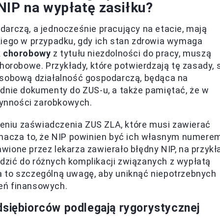
NIP na wypłatę zasiłku?
arczą, a jednocześnie pracujący na etacie, mają
iego w przypadku, gdy ich stan zdrowia wymaga
k chorobowy
z tytułu niezdolności do pracy, muszą
horobowe. Przykłady, które potwierdzają tę zasady, 
osobową działalność gospodarczą, będąca na
ednie dokumenty do ZUS-u, a także pamiętać, że w
ynności zarobkowych.
niu zaświadczenia ZUS ZLA, które musi zawierać
znacza to, że NIP powinien być ich własnym numere
ione przez lekarza zawierało błędny NIP, na przykł
zić do różnych komplikacji związanych z wypłatą
 to szczególną uwagę, aby uniknąć niepotrzebnych
eń finansowych.
dsiębiorców podlegają rygorystycznej