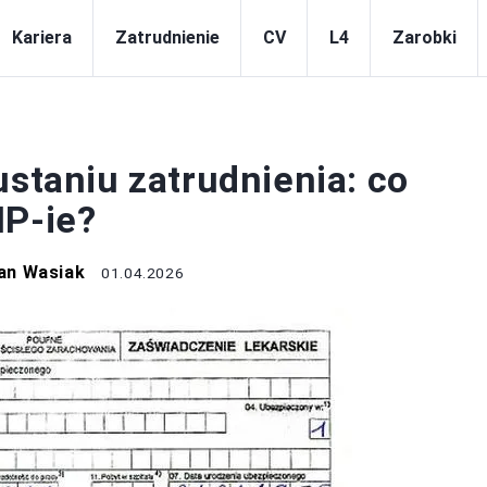
Kariera
Zatrudnienie
CV
L4
Zarobki
L4
ustaniu zatrudnienia: co
IP-ie?
an Wasiak
01.04.2026