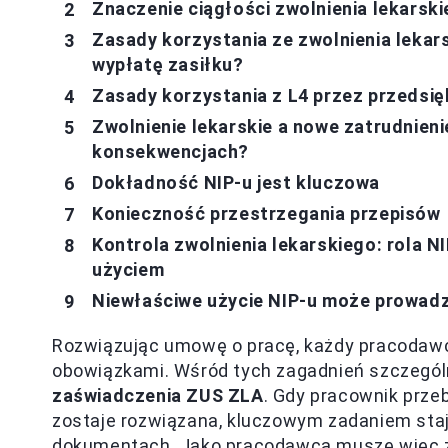
Znaczenie ciągłości zwolnienia lekarsk
Zasady korzystania ze zwolnienia lekar
wypłatę zasiłku?
Zasady korzystania z L4 przez przedsię
Zwolnienie lekarskie a nowe zatrudnienie
konsekwencjach?
Dokładność NIP-u jest kluczowa
Konieczność przestrzegania przepisów
Kontrola zwolnienia lekarskiego: rola N
użyciem
Niewłaściwe użycie NIP-u może prowadz
Rozwiązując umowę o pracę, każdy pracodawc
obowiązkami. Wśród tych zagadnień szczegól
zaświadczenia ZUS ZLA
. Gdy pracownik prze
zostaje rozwiązana, kluczowym zadaniem staj
dokumentach. Jako pracodawca muszę więc z