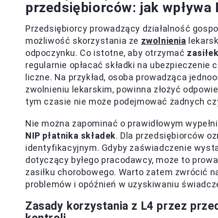
przedsiębiorców: jak wpływa 
Przedsiębiorcy prowadzący działalność gospod
możliwość skorzystania ze
zwolnienia
lekarsk
odpoczynku. Co istotne, aby otrzymać
zasiłe
regularnie opłacać składki na ubezpieczenie c
liczne. Na przykład, osoba prowadząca jedno
zwolnieniu lekarskim, powinna złożyć odpowi
tym czasie nie może podejmować żadnych cz
Nie można zapominać o prawidłowym wypełnie
NIP płatnika składek
. Dla przedsiębiorców o
identyfikacyjnym. Gdyby zaświadczenie wystaw
dotyczący byłego pracodawcy, może to prowad
zasiłku chorobowego. Warto zatem zwrócić na
problemów i opóźnień w uzyskiwaniu świadcz
Zasady korzystania z L4 przez prze