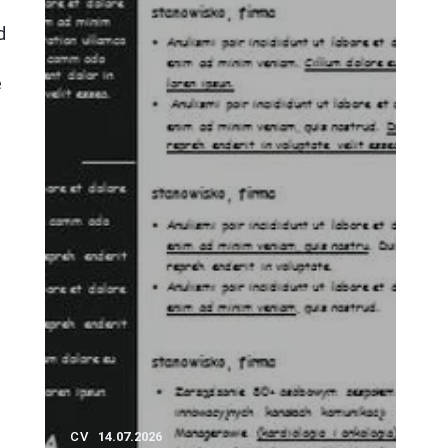
d
e
CV
14.07.2026