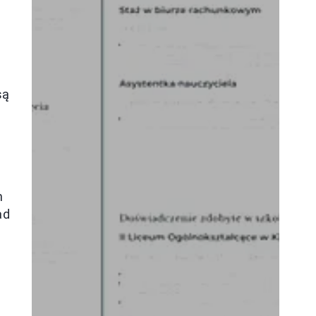
są
m
ad