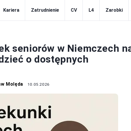
Kariera
Zatrudnienie
CV
L4
Zarobki
PRACA
nek seniorów w Niemczech n
edzieć o dostępnych
aw Molęda
10.05.2026