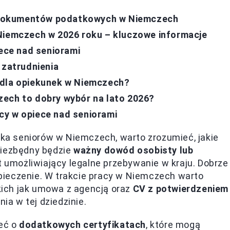
 dokumentów podatkowych w Niemczech
 Niemczech w 2026 roku – kluczowe informacje
iece nad seniorami
 zatrudnienia
 dla opiekunek w Niemczech?
zech to dobry wybór na lato 2026?
cy w opiece nad seniorami
unka seniorów w Niemczech, warto zrozumieć, jakie
niezbędny będzie
ważny dowód osobisty lub
umożliwiający legalne przebywanie w kraju. Dobrze
pieczenie. W trakcie pracy w Niemczech warto
ich jak umowa z agencją oraz
CV z potwierdzeniem
ia w tej dziedzinie.
ieć o
dodatkowych certyfikatach
, które mogą