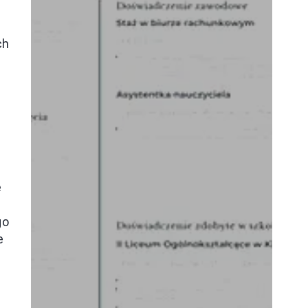
i
ch
a
e
go
e