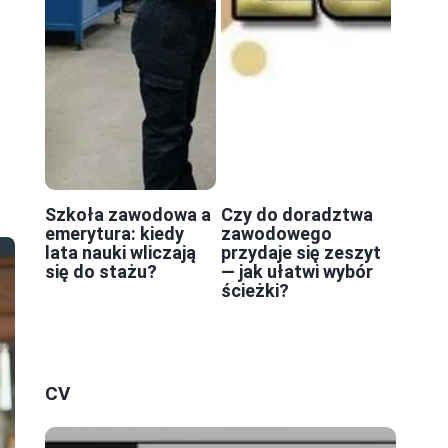
Szkoła zawodowa a
Czy do doradztwa
emerytura: kiedy
zawodowego
lata nauki wliczają
przydaje się zeszyt
się do stażu?
— jak ułatwi wybór
ścieżki?
CV