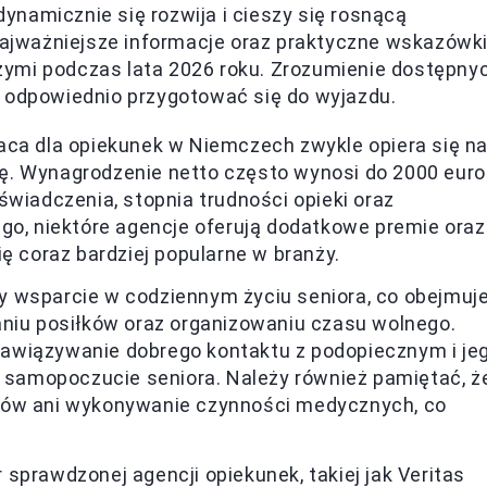
namicznie się rozwija i cieszy się rosnącą
 najważniejsze informacje oraz praktyczne wskazówk
zymi podczas lata 2026 roku. Zrozumienie dostępny
i odpowiednio przygotować się do wyjazdu.
aca dla opiekunek w Niemczech zwykle opiera się n
ę. Wynagrodzenie netto często wynosi do 2000 euro
świadczenia, stopnia trudności opieki oraz
go, niektóre agencje oferują dodatkowe premie oraz
ę coraz bardziej popularne w branży.
 wsparcie w codziennym życiu seniora, co obejmuj
aniu posiłków oraz organizowaniu czasu wolnego.
awiązywanie dobrego kontaktu z podopiecznym i je
i samopoczucie seniora. Należy również pamiętać, ż
ków ani wykonywanie czynności medycznych, co
sprawdzonej agencji opiekunek, takiej jak Veritas