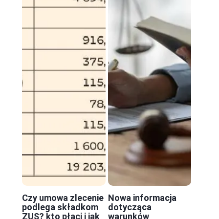
Czy umowa zlecenie
Nowa informacja
podlega składkom
dotycząca
ZUS? kto płaci i jak
warunków