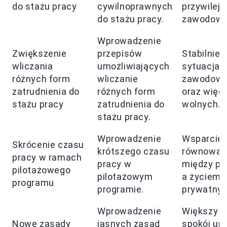
do stażu pracy
cywilnoprawnych
przywilej
do stażu pracy.
zawodowy
Wprowadzenie
Zwiększenie
przepisów
Stabilniej
wliczania
umożliwiających
sytuacja
różnych form
wliczanie
zawodow
zatrudnienia do
różnych form
oraz więce
stażu pracy
zatrudnienia do
wolnych.
stażu pracy.
Wprowadzenie
Wsparcie
Skrócenie czasu
krótszego czasu
równowag
pracy w ramach
pracy w
między pr
pilotażowego
pilotażowym
a życiem
programu
programie.
prywatny
Wprowadzenie
Większy
Nowe zasady
jasnych zasad
spokój um