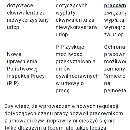
dotyczące
dotyczących
pracowni
ekwiwalentu za
wypłaty
związany 
niewykorzystany
ekwiwalentu za
wypłatą
urlop
niewykorzystany
wynagrod
urlop.
za urlop.
PIP zyskuje
Ochrona 
Nowe
możliwość
pracownik
uprawnienia
przekształcania
możliwoś
Państwowej
umów
zamiany 
Inspekcji Pracy
cywilnoprawnych
"śmieciow
(PIP)
w umowy o
na
pracę.
pełnoetat
Czy wiesz, że wprowadzenie nowych regulacji
dotyczących czasu pracy pozwoli pracownikom
z umowami cywilnoprawnymi cieszyć się nie
tylko dłuższym urlopem, ale także lepszą