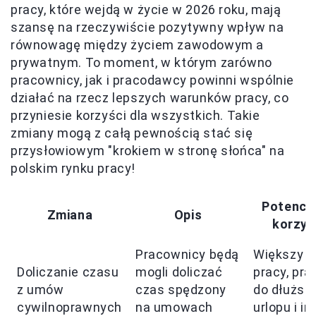
pracy, które wejdą w życie w 2026 roku, mają
szansę na rzeczywiście pozytywny wpływ na
równowagę między życiem zawodowym a
prywatnym. To moment, w którym zarówno
pracownicy, jak i pracodawcy powinni wspólnie
działać na rzecz lepszych warunków pracy, co
przyniesie korzyści dla wszystkich. Takie
zmiany mogą z całą pewnością stać się
przysłowiowym "krokiem w stronę słońca" na
polskim rynku pracy!
Potencja
Zmiana
Opis
korzyś
Pracownicy będą
Większy s
Doliczanie czasu
mogli doliczać
pracy, pr
z umów
czas spędzony
do dłuższ
cywilnoprawnych
na umowach
urlopu i i