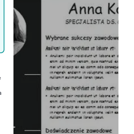
e
e
a