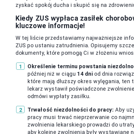
zyskać spokój ducha i skupić się na zdrowieni
Kiedy ZUS wypłaca zasiłek chorobow
kluczowe informacje!
W tej liście przedstawiamy najważniejsze in
ZUS po ustaniu zatrudnienia. Opisujemy szcz
dokumenty, które pomogą Ci w złożeniu wnios
Określenie terminu powstania niezdolno
później niż w ciągu
14 dni
od dnia rozwiąz
które mają dłuższy okres wylęgania, ten
lekarz wystawił poświadczone zwolnienie
odmówi wypłaty zasiłku.
Trwałość niezdolności do pracy:
Aby uzy
pracy musi trwać nieprzerwanie co najmn
zwolnienia lekarskiego prowadzi do utrat
aby kolejne zwolnienia były wystawiane n