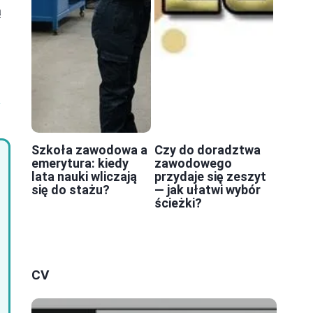
ą
o
Szkoła zawodowa a
Czy do doradztwa
emerytura: kiedy
zawodowego
lata nauki wliczają
przydaje się zeszyt
się do stażu?
— jak ułatwi wybór
ścieżki?
CV