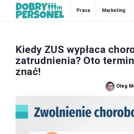
Praca
Marketing
Kiedy ZUS wypłaca chor
zatrudnienia? Oto termi
znać!
Oleg M