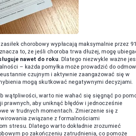
, zasiłek chorobowy wypłacają maksymalnie przez 9
znacza to, że jeśli choroba trwa dłużej, mogę ubiega
ysługuje nawet do roku
. Dlatego niezwykle ważne jes
malności – każda pomyłka może prowadzić do odmo
nieustannie czujnym i aktywnie zaangażować się w
uchybienia mogą skutkować negatywnymi decyzjami.
lub wątpliwości, warto nie wahać się sięgnąć po pom
ji prawnych, aby uniknąć błędów i jednocześnie
owe w trudnych momentach. Zmierzenie się z
awirowania związane z formalnościami
om stresu. Dlatego warto dokładnie zrozumieć
robowym po zakończeniu zatrudnienia, co pomoże