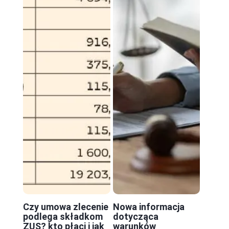
Czy umowa zlecenie
Nowa informacja
podlega składkom
dotycząca
ZUS? kto płaci i jak
warunków