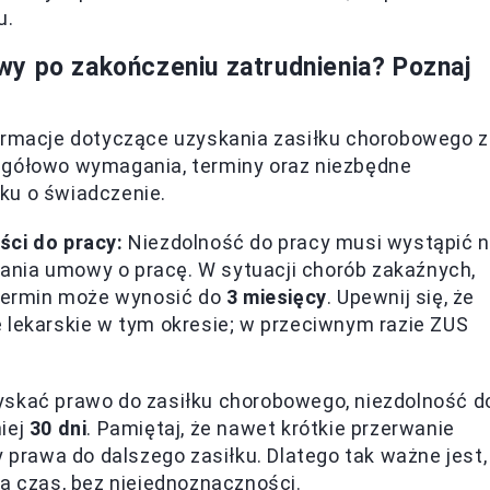
u.
y po zakończeniu zatrudnienia? Poznaj
formacje dotyczące uzyskania zasiłku chorobowego z
egółowo wymagania, terminy oraz niezbędne
ku o świadczenie.
ści do pracy:
Niezdolność do pracy musi wystąpić n
ania umowy o pracę. W sytuacji chorób zakaźnych,
 termin może wynosić do
3 miesięcy
. Upewnij się, że
 lekarskie w tym okresie; w przeciwnym razie ZUS
skać prawo do zasiłku chorobowego, niezdolność d
iej
30 dni
. Pamiętaj, że nawet krótkie przerwanie
y prawa do dalszego zasiłku. Dlatego tak ważne jest,
a czas, bez niejednoznaczności.