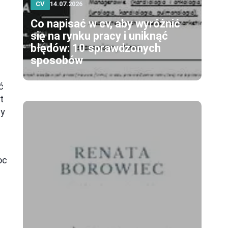
CV
14.07.2026
Co napisać w cv, aby wyróżnić
się na rynku pracy i uniknąć
błędów: 10 sprawdzonych
sposobów
1
ć
t
wy
oc