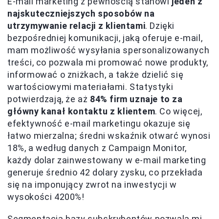
E-mail marketing z pewnością stanowi
jeden z
najskuteczniejszych sposobów na
utrzymywanie relacji z klientami
. Dzięki
bezpośredniej komunikacji, jaką oferuje e-mail,
mam możliwość wysyłania spersonalizowanych
treści, co pozwala mi promować nowe produkty,
informować o zniżkach, a także dzielić się
wartościowymi materiałami. Statystyki
potwierdzają, że aż
84% firm uznaje to za
główny kanał kontaktu z klientem
. Co więcej,
efektywność e-mail marketingu okazuje się
łatwo mierzalna; średni wskaźnik otwarć wynosi
18%, a według danych z Campaign Monitor,
każdy dolar zainwestowany w e-mail marketing
generuje średnio 42 dolary zysku, co przekłada
się na imponujący zwrot na inwestycji w
wysokości 4200%!
Segmentacja bazy subskrybentów pozwala mi