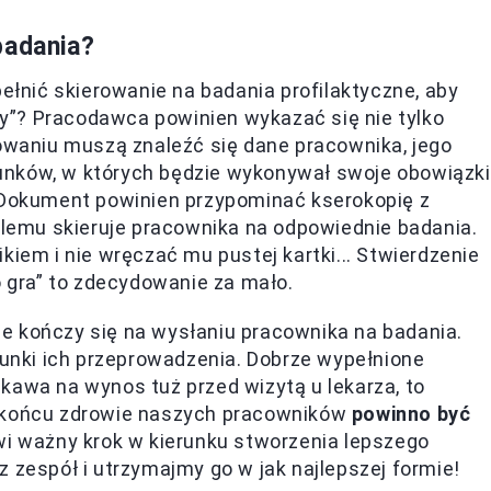
badania?
pełnić skierowanie na badania profilaktyczne, aby
ący”? Pracodawca powinien wykazać się nie tylko
rowaniu muszą znaleźć się dane pracownika, jego
unków, w których będzie wykonywał swoje obowiązki
. Dokument powinien przypominać kserokopię z
oblemu skieruje pracownika na odpowiednie badania.
kiem i nie wręczać mu pustej kartki... Stwierdzenie
gra” to zdecydowanie za mało.
e kończy się na wysłaniu pracownika na badania.
nki ich przeprowadzenia. Dobrze wypełnione
kawa na wynos tuż przed wizytą u lekarza, to
W końcu zdrowie naszych pracowników
powinno być
owi ważny krok w kierunku stworzenia lepszego
 zespół i utrzymajmy go w jak najlepszej formie!