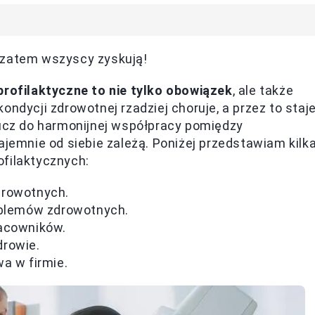
 zatem wszyscy zyskują!
profilaktyczne to nie tylko obowiązek
, ale także
ondycji zdrowotnej rzadziej choruje, a przez to staj
lucz do harmonijnej współpracy pomiędzy
mnie od siebie zależą. Poniżej przedstawiam kilk
ofilaktycznych:
drowotnych.
oblemów zdrowotnych.
racowników.
drowie.
a w firmie.