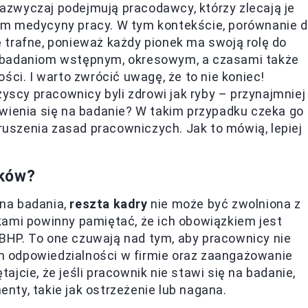
azwyczaj podejmują pracodawcy, którzy zlecają je
om medycyny pracy. W tym kontekście, porównanie 
 trafne, ponieważ każdy pionek ma swoją rolę do
ę badaniom wstępnym, okresowym, a czasami także
ści. I warto zwrócić uwagę, że to nie koniec!
cy pracownicy byli zdrowi jak ryby – przynajmniej
awienia się na badanie? W takim przypadku czeka go
szenia zasad pracowniczych. Jak to mówią, lepiej
ików?
na badania,
reszta kadry
nie może być zwolniona z
kami powinny pamiętać, że ich obowiązkiem jest
HP. To one czuwają nad tym, aby pracownicy nie
 odpowiedzialności w firmie oraz zaangażowanie
jcie, że jeśli pracownik nie stawi się na badanie,
ty, takie jak ostrzeżenie lub nagana.