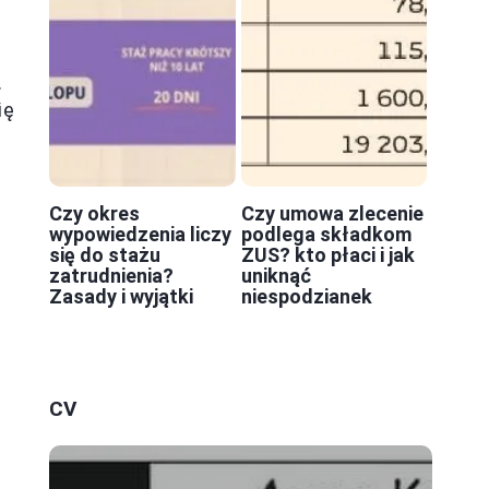
.
ię
Czy okres
Czy umowa zlecenie
wypowiedzenia liczy
podlega składkom
się do stażu
ZUS? kto płaci i jak
zatrudnienia?
uniknąć
Zasady i wyjątki
niespodzianek
o
CV