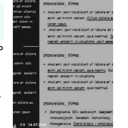
o
a
y
CV
14.07.2026