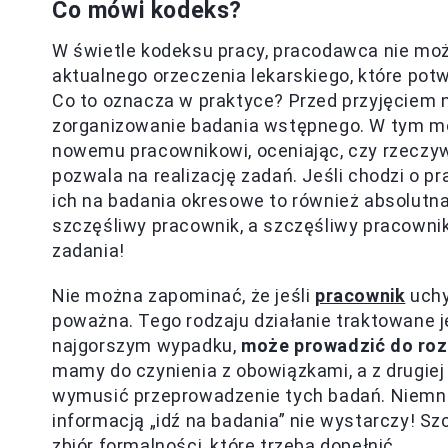
Co mówi kodeks?
W świetle kodeksu pracy, pracodawca nie mo
aktualnego orzeczenia lekarskiego, które pot
Co to oznacza w praktyce? Przed przyjęciem 
zorganizowanie badania wstępnego. W tym mo
nowemu pracownikowi, oceniając, czy rzeczywi
pozwala na realizację zadań. Jeśli chodzi o p
ich na badania okresowe to również absolutn
szczęśliwy pracownik, a szczęśliwy pracowni
zadania!
Nie można zapominać, że jeśli
pracownik
uchy
poważna. Tego rodzaju działanie traktowane 
najgorszym wypadku,
może prowadzić do roz
mamy do czynienia z obowiązkami, a z drugie
wymusić przeprowadzenie tych badań. Niemnie
informacją „idź na badania” nie wystarczy! S
zbiór formalności, które trzeba dopełnić.