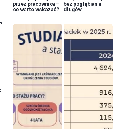
przez pracownika –
bez pogłębiania
co warto wskazać?
długów
ę?
 i