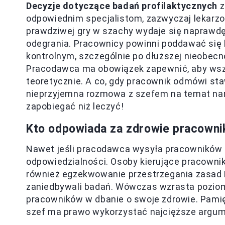
Decyzje dotyczące badań profilaktycznych
z
odpowiednim specjalistom, zazwyczaj lekarz
prawdziwej gry w szachy wydaje się naprawdę
odegrania. Pracownicy powinni poddawać si
kontrolnym, szczególnie po dłuższej nieobecno
Pracodawca ma obowiązek zapewnić, aby wszys
teoretycznie. A co, gdy pracownik odmówi st
nieprzyjemna rozmowa z szefem na temat naru
zapobiegać niż leczyć!
Kto odpowiada za zdrowie pracown
Nawet jeśli pracodawca wysyła pracowników 
odpowiedzialności. Osoby kierujące pracowni
również egzekwowanie przestrzegania zasad B
zaniedbywali badań. Wówczas wzrasta poziom
pracowników w dbanie o swoje zdrowie. Pamięta
szef ma prawo wykorzystać najcięższe argumen