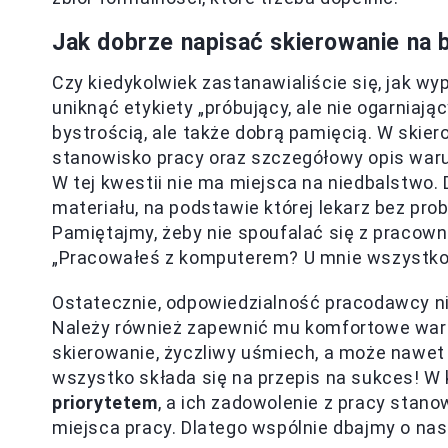
Jak dobrze napisać skierowanie na 
Czy kiedykolwiek zastanawialiście się, jak wy
uniknąć etykiety „próbujący, ale nie ogarniaj
bystrością, ale także dobrą pamięcią. W skie
stanowisko pracy oraz szczegółowy opis war
W tej kwestii nie ma miejsca na niedbalstwo
materiału, na podstawie której lekarz bez pr
Pamiętajmy, żeby nie spoufalać się z pracowni
„Pracowałeś z komputerem? U mnie wszystko 
Ostatecznie, odpowiedzialność pracodawcy ni
Należy również zapewnić mu komfortowe waru
skierowanie, życzliwy uśmiech, a może nawet 
wszystko składa się na przepis na sukces! 
priorytetem
, a ich zadowolenie z pracy stan
miejsca pracy. Dlatego wspólnie dbajmy o nasz