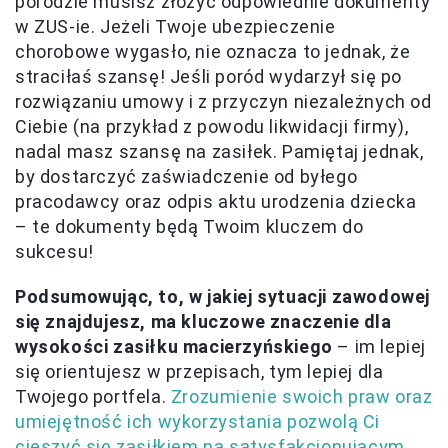
porodzie musisz złożyć odpowiednie dokumenty
w ZUS-ie. Jeżeli Twoje ubezpieczenie
chorobowe wygasło, nie oznacza to jednak, że
straciłaś szansę! Jeśli poród wydarzył się po
rozwiązaniu umowy i z przyczyn niezależnych od
Ciebie (na przykład z powodu likwidacji firmy),
nadal masz szansę na zasiłek. Pamiętaj jednak,
by dostarczyć zaświadczenie od byłego
pracodawcy oraz odpis aktu urodzenia dziecka
– te dokumenty będą Twoim kluczem do
sukcesu!
Podsumowując, to, w jakiej sytuacji zawodowej
się znajdujesz, ma kluczowe znaczenie dla
wysokości zasiłku macierzyńskiego
– im lepiej
się orientujesz w przepisach, tym lepiej dla
Twojego portfela.
Zrozumienie swoich praw oraz
umiejętność ich wykorzystania pozwolą Ci
cieszyć się zasiłkiem na satysfakcjonującym