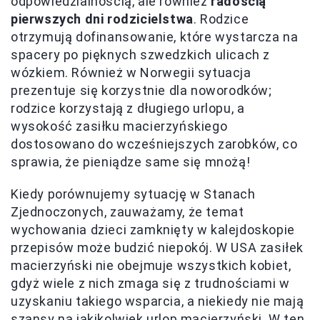
odpowiedzialnością, ale również
radością
pierwszych dni rodzicielstwa
. Rodzice
otrzymują dofinansowanie, które wystarcza na
spacery po pięknych szwedzkich ulicach z
wózkiem. Również w Norwegii sytuacja
prezentuje się korzystnie dla noworodków;
rodzice korzystają z długiego urlopu, a
wysokość zasiłku macierzyńskiego
dostosowano do wcześniejszych zarobków, co
sprawia, że pieniądze same się mnożą!
Kiedy porównujemy sytuację w Stanach
Zjednoczonych, zauważamy, że temat
wychowania dzieci zamknięty w kalejdoskopie
przepisów może budzić niepokój. W USA zasiłek
macierzyński nie obejmuje wszystkich kobiet,
gdyż wiele z nich zmaga się z trudnościami w
uzyskaniu takiego wsparcia, a niekiedy nie mają
szansy na jakikolwiek urlop macierzyński. W ten