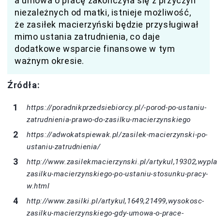
a umowa o pracę zakończyła się z przyczyn
niezależnych od matki, istnieje możliwość,
że zasiłek macierzyński będzie przysługiwał
mimo ustania zatrudnienia, co daje
dodatkowe wsparcie finansowe w tym
ważnym okresie.
Źródła:
https://poradnikprzedsiebiorcy.pl/-porod-po-ustaniu-
zatrudnienia-prawo-do-zasilku-macierzynskiego
https://adwokatspiewak.pl/zasilek-macierzynski-po-
ustaniu-zatrudnienia/
http://www.zasilekmacierzynski.pl/artykul,19302,wypla
zasilku-macierzynskiego-po-ustaniu-stosunku-pracy-
w.html
http://www.zasilki.pl/artykul,1649,21499,wysokosc-
zasilku-macierzynskiego-gdy-umowa-o-prace-