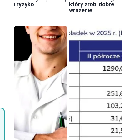
i ryzyko
który zrobi dobre
wrażenie