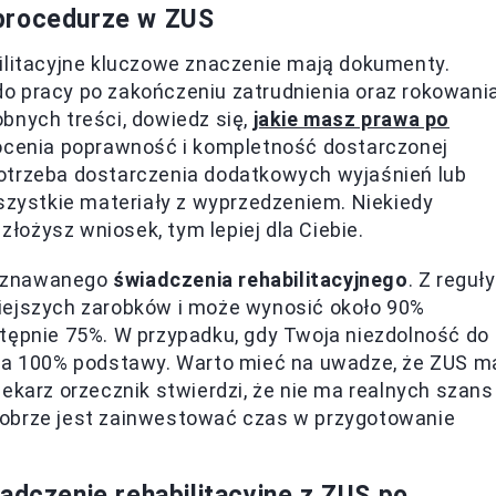
 procedurze w ZUS
bilitacyjne kluczowe znaczenie mają dokumenty.
o pracy po zakończeniu zatrudnienia oraz rokowani
bnych treści, dowiedz się,
jakie masz prawa po
 ocenia poprawność i kompletność dostarczonej
otrzeba dostarczenia dodatkowych wyjaśnień lub
wszystkie materiały z wyprzedzeniem. Niekiedy
 złożysz wniosek, tym lepiej dla Ciebie.
zyznawanego
świadczenia rehabilitacyjnego
. Z reguły
iejszych zarobków i może wynosić około 90%
stępnie 75%. W przypadku, gdy Twoja niezdolność do
 na 100% podstawy. Warto mieć na uwadze, że ZUS m
ekarz orzecznik stwierdzi, że nie ma realnych szans
dobrze jest zainwestować czas w przygotowanie
adczenie rehabilitacyjne z ZUS po