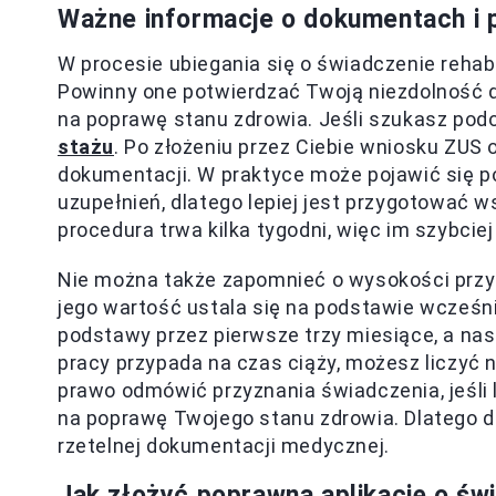
Ważne informacje o dokumentach i
W procesie ubiegania się o świadczenie reha
Powinny one potwierdzać Twoją niezdolność d
na poprawę stanu zdrowia. Jeśli szukasz podo
stażu
. Po złożeniu przez Ciebie wniosku ZUS
dokumentacji. W praktyce może pojawić się p
uzupełnień, dlatego lepiej jest przygotować 
procedura trwa kilka tygodni, więc im szybciej
Nie można także zapomnieć o wysokości pr
jego wartość ustala się na podstawie wcześn
podstawy przez pierwsze trzy miesiące, a na
pracy przypada na czas ciąży, możesz liczyć
prawo odmówić przyznania świadczenia, jeśli l
na poprawę Twojego stanu zdrowia. Dlatego 
rzetelnej dokumentacji medycznej.
Jak złożyć poprawną aplikację o świ