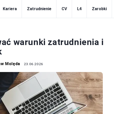
Kariera
Zatrudnienie
CV
L4
Zarobki
ATRUDNIENIE
ać warunki zatrudnienia i
k
aw Molęda
23.06.2026