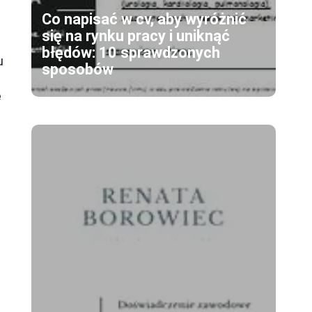
Co napisać w cv, aby wyróżnić
się na rynku pracy i uniknąć
błędów: 10 sprawdzonych
u
sposobów
ę