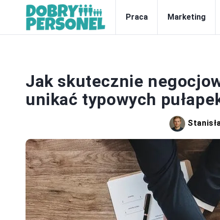
Praca
Marketing
Z
Jak skutecznie negocjow
unikać typowych pułape
Stanisł