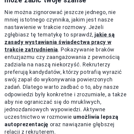
może zabić twoje szanse
Nie można zignorować jeszcze jednego, nie
mniej istotnego czynnika, jakim jest nasze
nastawienie w trakcie rozmowy. Jeżeli
zgłębiasz tę tematykę to sprawdź,
jakie są
zasady wystawiania świadectwa pracy w
trakcie zatrudnienia
. Pokazywanie braków
entuzjazmu czy zaangażowania z pewnością
zadziała na naszą niekorzyść. Rekruterzy
preferują kandydatów, którzy potrafią wyrazić
swój zapał do wykonywania powierzonych
zadań. Dlatego warto zadbać o to, aby nasze
odpowiedzi były konkretne i zrozumiałe, a także
aby nie ograniczać się do mrukliwych,
jednozdaniowych wypowiedzi. Aktywne
uczestnictwo w rozmowie
umożliwia lepszą
autoprezentację
oraz nawiązanie głębszej
relacji z rekruterem.