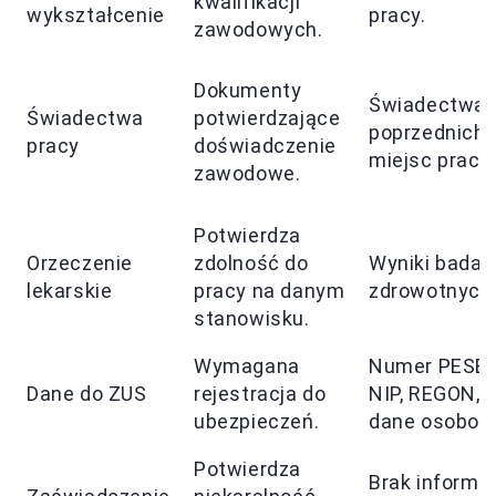
kwalifikacji
wykształcenie
pracy.
zawodowych.
Dokumenty
Świadectwa 
Świadectwa
potwierdzające
poprzednich
pracy
doświadczenie
miejsc pracy.
zawodowe.
Potwierdza
Orzeczenie
zdolność do
Wyniki badań
lekarskie
pracy na danym
zdrowotnych
stanowisku.
Wymagana
Numer PESEL
Dane do ZUS
rejestracja do
NIP, REGON,
ubezpieczeń.
dane osobow
Potwierdza
Brak informac