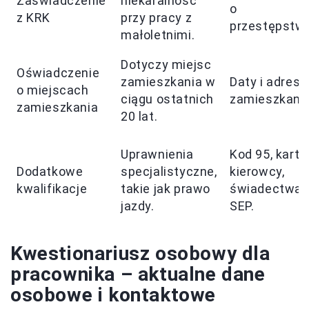
Zaświadczenie
niekaralność
o
z KRK
przy pracy z
przestępstwi
małoletnimi.
Dotyczy miejsc
Oświadczenie
zamieszkania w
Daty i adresy
o miejscach
ciągu ostatnich
zamieszkania
zamieszkania
20 lat.
Uprawnienia
Kod 95, karta
Dodatkowe
specjalistyczne,
kierowcy,
kwalifikacje
takie jak prawo
świadectwa
jazdy.
SEP.
Kwestionariusz osobowy dla
pracownika – aktualne dane
osobowe i kontaktowe