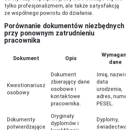
tylko profesjonalizmem, ale także satysfakcją
ze wspólnego powrotu do działania.
Porównanie dokumentów niezbędnych
przy ponownym zatrudnieniu
pracownika
Wymagane
Dokument
Opis
dane
Dokument
Imię, nazwisk
zbierający dane
data
Kwestionariusz
osobowe i
urodzenia,
osobowy
kontaktowe
adres, numer
pracownika.
PESEL.
Oryginały
Dokumenty
Dyplomy,
dyplomów i
potwierdzające
świadectwa