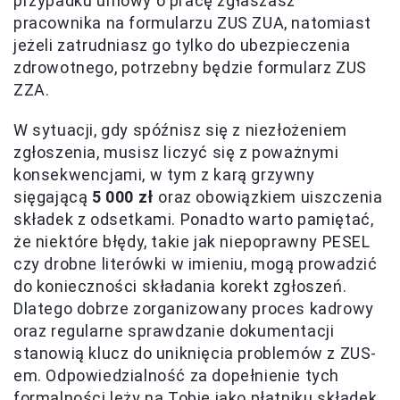
przypadku umowy o pracę zgłaszasz
pracownika na formularzu ZUS ZUA, natomiast
jeżeli zatrudniasz go tylko do ubezpieczenia
zdrowotnego, potrzebny będzie formularz ZUS
ZZA.
W sytuacji, gdy spóźnisz się z niezłożeniem
zgłoszenia, musisz liczyć się z poważnymi
konsekwencjami, w tym z karą grzywny
sięgającą
5 000 zł
oraz obowiązkiem uiszczenia
składek z odsetkami. Ponadto warto pamiętać,
że niektóre błędy, takie jak niepoprawny PESEL
czy drobne literówki w imieniu, mogą prowadzić
do konieczności składania korekt zgłoszeń.
Dlatego dobrze zorganizowany proces kadrowy
oraz regularne sprawdzanie dokumentacji
stanowią klucz do uniknięcia problemów z ZUS-
em. Odpowiedzialność za dopełnienie tych
formalności leży na Tobie jako płatniku składek,