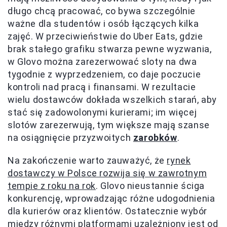
długo chcą pracować, co bywa szczególnie
ważne dla studentów i osób łączących kilka
zajęć. W przeciwieństwie do Uber Eats, gdzie
brak stałego grafiku stwarza pewne wyzwania,
w Glovo można zarezerwować sloty na dwa
tygodnie z wyprzedzeniem, co daje poczucie
kontroli nad pracą i finansami. W rezultacie
wielu dostawców dokłada wszelkich starań, aby
stać się zadowolonymi kurierami; im więcej
slotów zarezerwują, tym większe mają szanse
na osiągnięcie przyzwoitych
zarobków
.
Na zakończenie warto zauważyć, że
rynek
dostawczy w Polsce rozwija się w zawrotnym
tempie z roku na rok
. Glovo nieustannie ściga
konkurencję, wprowadzając różne udogodnienia
dla kurierów oraz klientów. Ostatecznie wybór
między różnymi platformami uzależniony jest od