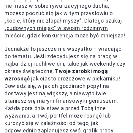
nie masz w sobie rywalizacyjnego ducha,
możesz poczuć się jak w tym przysłowiu o
„kocie, który nie złapał myszy”.
Dlatego szukaj
„cudownych miejsc” w swoim rodzinnym
mieście, gdzie konkurencja może być mniejsza!
Jednakże to jeszcze nie wszystko – wracając
do tematu. Jeśli zdecydujesz się na pracę w
najbardziej ruchliwe dni, takie jak weekendy czy
okresy świąteczne,
Twoje zarobki mogą
wzrosnąć
jak ciasto drożdżowe w piekarniku!
Dowiedz się, w jakich godzinach popyt na
dostawy jest największy, a niewątpliwie
staniesz się małym finansowym geniuszem.
Każda pora dnia stawia przed Tobą inne
wyzwania, a Twój portfel może rosnąć lub
kurczyć się w zależności od tego, jak
odpowiednio zaplanujesz swój grafik pracy.