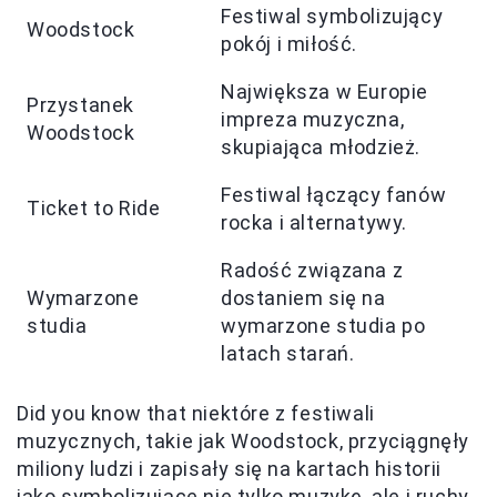
Festiwal symbolizujący
Woodstock
pokój i miłość.
Największa w Europie
Przystanek
impreza muzyczna,
Woodstock
skupiająca młodzież.
Festiwal łączący fanów
Ticket to Ride
rocka i alternatywy.
Radość związana z
Wymarzone
dostaniem się na
studia
wymarzone studia po
latach starań.
Did you know that niektóre z festiwali
muzycznych, takie jak Woodstock, przyciągnęły
miliony ludzi i zapisały się na kartach historii
jako symbolizujące nie tylko muzykę, ale i ruchy