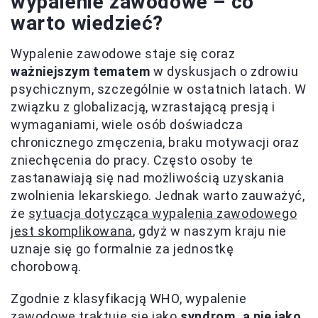
wypalenie zawodowe – co
warto wiedzieć?
Wypalenie zawodowe staje się coraz
ważniejszym tematem
w dyskusjach o zdrowiu
psychicznym, szczególnie w ostatnich latach. W
związku z globalizacją, wzrastającą presją i
wymaganiami, wiele osób doświadcza
chronicznego zmęczenia, braku motywacji oraz
zniechęcenia do pracy. Często osoby te
zastanawiają się nad możliwością uzyskania
zwolnienia lekarskiego. Jednak warto zauważyć,
że
sytuacja dotycząca wypalenia zawodowego
jest skomplikowana
, gdyż w naszym kraju nie
uznaje się go formalnie za jednostkę
chorobową.
Zgodnie z klasyfikacją WHO, wypalenie
zawodowe traktuje się jako
syndrom, a nie jako