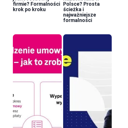
firmie? Formalności
Polsce? Prosta
krok po kroku
ścieżka i
najważniejsze
formalności