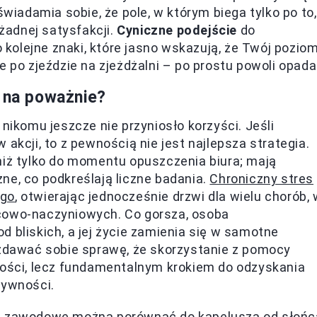
świadamia sobie, że pole, w którym biega tylko po to,
 żadnej satysfakcji.
Cyniczne podejście
do
kolejne znaki, które jasno wskazują, że Twój pozio
 po zjeździe na zjeżdżalni – po prostu powoli opada
ą na poważnie?
komu jeszcze nie przyniosło korzyści. Jeśli
akcji, to z pewnością nie jest najlepsza strategia.
niż tylko do momentu opuszczenia biura; mają
ne, co podkreślają liczne badania.
Chroniczny stres
ego
, otwierając jednocześnie drzwi dla wielu chorób,
rcowo-naczyniowych. Co gorsza, osoba
 bliskich, a jej życie zamienia się w samotne
 zdawać sobie sprawę, że skorzystanie z pomocy
bości, lecz fundamentalnym krokiem do odzyskania
tywności.
ie zawodowe można porównać do kapelusza od słońc