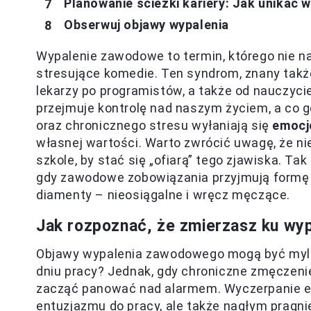
Planowanie ścieżki kariery: Jak unikać 
Obserwuj objawy wypalenia
Wypalenie zawodowe to termin, którego nie n
stresujące komedie. Ten syndrom, znany takż
lekarzy po programistów, a także od nauczyci
przejmuje kontrolę nad naszym życiem, a co 
oraz chronicznego stresu wyłaniają się
emocj
własnej wartości. Warto zwrócić uwagę, że ni
szkole, by stać się „ofiarą” tego zjawiska. T
gdy zawodowe zobowiązania przyjmują formę 
diamenty – nieosiągalne i wręcz męczące.
Jak rozpoznać, że zmierzasz ku wyp
Objawy wypalenia zawodowego mogą być myląc
dniu pracy? Jednak, gdy chroniczne zmęczenie
zacząć panować nad alarmem. Wyczerpanie emo
entuzjazmu do pracy, ale także nagłym pragni