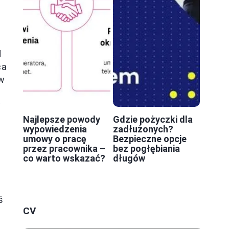
d
ca
ów
w
Najlepsze powody
Gdzie pożyczki dla
wypowiedzenia
zadłużonych?
umowy o pracę
Bezpieczne opcje
przez pracownika –
bez pogłębiania
co warto wskazać?
długów
ś
CV