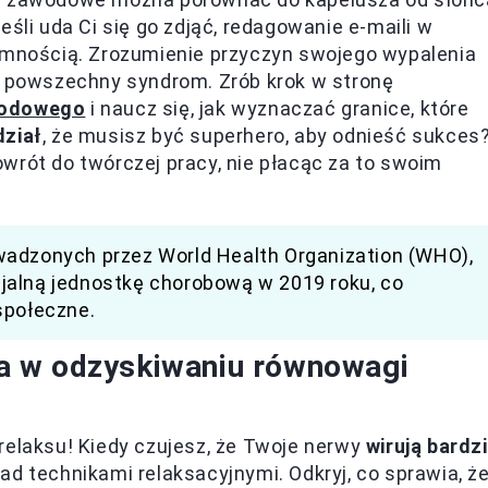
eśli uda Ci się go zdjąć, redagowanie e-maili w
jemnością. Zrozumienie przyczyn swojego wypalenia
en powszechny syndrom. Zrób krok w stronę
odowego
i naucz się, jak wyznaczać granice, które
dział
, że musisz być superhero, aby odnieść sukces
wrót do twórczej pracy, nie płacąc za to swoim
wadzonych przez World Health Organization (WHO),
jalną jednostkę chorobową w 2019 roku, co
społeczne.
ola w odzyskiwaniu równowagi
relaksu! Kiedy czujesz, że Twoje nerwy
wirują bardzi
ad technikami relaksacyjnymi. Odkryj, co sprawia, ż