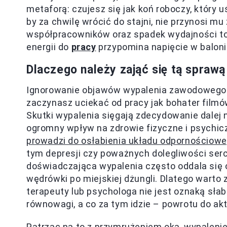
metaforą: czujesz się jak koń roboczy, który u
by za chwilę wrócić do stajni, nie przynosi mu
współpracowników oraz spadek wydajności to 
energii do
pracy
przypomina napięcie w balonie
Dlaczego należy zająć się tą spraw
Ignorowanie objawów wypalenia zawodowego ni
zaczynasz uciekać od pracy jak bohater filmów 
Skutki wypalenia sięgają zdecydowanie dalej 
ogromny wpływ na zdrowie fizyczne i psychicz
prowadzi do osłabienia układu odpornościow
tym depresji czy poważnych dolegliwości se
doświadczająca wypalenia często oddala się od
wędrówki po miejskiej dżungli. Dlatego warto
terapeuty lub psychologa nie jest oznaką sła
równowagi, a co za tym idzie – powrotu do ak
Patrząc na to z przymrużeniem oka, wypalen