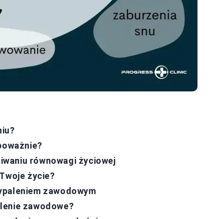
niu?
 poważnie?
skiwaniu równowagi życiowej
 Twoje życie?
wypaleniem zawodowym
alenie zawodowe?