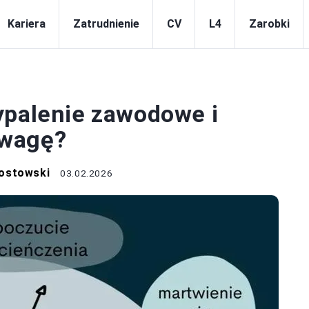
Kariera
Zatrudnienie
CV
L4
Zarobki
KARIERA
ypalenie zawodowe i
owagę?
ostowski
03.02.2026