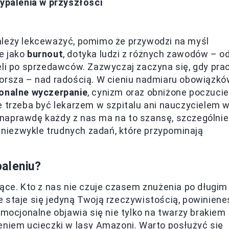
wypalenia w przyszłości
ależy lekceważyć, pomimo że przywodzi na myśl
e jako
burnout
, dotyka ludzi z różnych zawodów – o
eli po sprzedawców. Zazwyczaj zaczyna się, gdy pra
gorsza – nad radością. W cieniu nadmiaru obowiązk
onalne wyczerpanie
, cynizm oraz obniżone poczucie
e trzeba być lekarzem w szpitalu ani nauczycielem 
ak naprawdę każdy z nas ma na to szansę, szczególnie
niezwykle trudnych zadań, które przypominają
aleniu?
e. Kto z nas nie czuje czasem znużenia po długim
 staje się jedyną Twoją rzeczywistością, powiniene
cjonalne objawia się nie tylko na twarzy brakiem
eniem ucieczki w lasy Amazoni. Warto posłużyć się