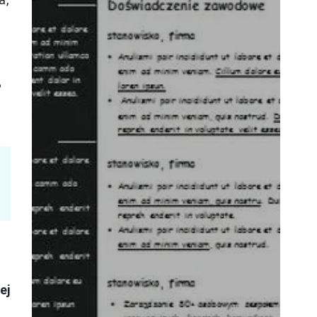
?
ej
e