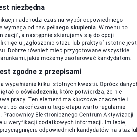
est niezbędna
yfikacji nadchodzi czas na wybór odpowiedniego
ale wymaga od nas
pełnego skupienia
. W menu po
nizacji”, a następnie skierujemy się do opcji
liknięciu „Zgłoszenie stażu lub praktyki” istotne jest
su. Dobrze również mieć przygotowane wszystkie
 warunkami, jakie możemy zaoferować kandydatom.
jest zgodne z przepisami
a wypełnienie kilku istotnych kwestii. Oprócz danyc
miętać o
oświadczeniu
, które potwierdza, że nie
rawa pracy. Ten element ma kluczowe znaczenie i
wet po zakończeniu tego etapu warto regularnie
tą. Pracownicy Elektronicznego Centrum Aktywizacji
u weryfikacji dodatkowych informacji. Im lepiej
przyciągnięcie odpowiednich kandydatów na staż lu