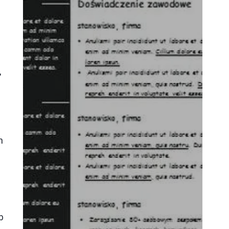
,
h
b