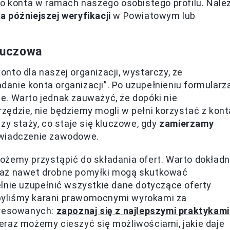
go konta w ramach naszego osobistego profilu. Nale
 późniejszej weryfikacji
w Powiatowym lub
kluczowa
nto dla naszej organizacji, wystarczy, że
anie konta organizacji”. Po uzupełnieniu formularz
e. Warto jednak zauważyć, że dopóki nie
ędzie, nie będziemy mogli w pełni korzystać z kont
zy staży, co staje się kluczowe, gdy
zamierzamy
świadczenie zawodowe.
ożemy przystąpić do składania ofert. Warto dokładn
waż nawet drobne pomyłki mogą skutkować
lnie uzupełnić wszystkie dane dotyczące oferty
e byliśmy karani prawomocnymi wyrokami za
eresowanych:
zapoznaj się z najlepszymi praktykami
Teraz możemy cieszyć się możliwościami, jakie daje