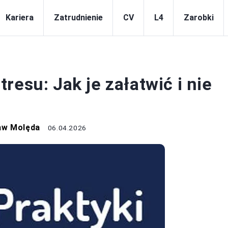
Kariera
Zatrudnienie
CV
L4
Zarobki
KARIERA
resu: Jak je załatwić i nie
aw Molęda
06.04.2026