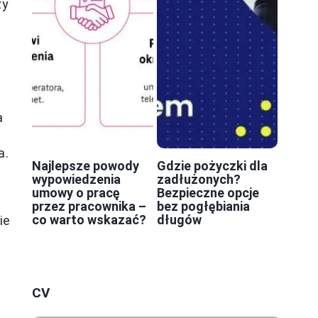
ży
a
a.
Najlepsze powody
Gdzie pożyczki dla
wypowiedzenia
zadłużonych?
umowy o pracę
Bezpieczne opcje
przez pracownika –
bez pogłębiania
co warto wskazać?
długów
ie
CV