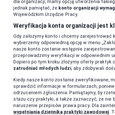
dla organizacji, mamy opcję utworzenia takie
jednak pamiętać, że
konto organizacji wymaga
Wojewódzkim Urzędzie Pracy.
Weryfikacja konta organizacji jest 
Gdy założymy konto i chcemy zarejestrować ko
wybierzemy odpowiednią opcję w menu „Zakład
nasze konto zostanie wstępnie zarejestrowan
przeprowadzimy weryfikacji w odpowiednim urz
Dopiero po tym kroku złożymy oferty praktyk c
zatrudniać młodych ludzi
, aby zdobywali do
Kiedy nasze konto zostanie zweryfikowane, m
sprawdzić informacje w formularzach, ponie
odrzuceniem zgłoszenia. Pamiętajmy, by rzete
stażu czy praktyki, a także zaznaczyć, że ni
naruszenie przepisów prawa pracy. Dla zaint
wypełniania dziennika praktyki zawodowej
. 