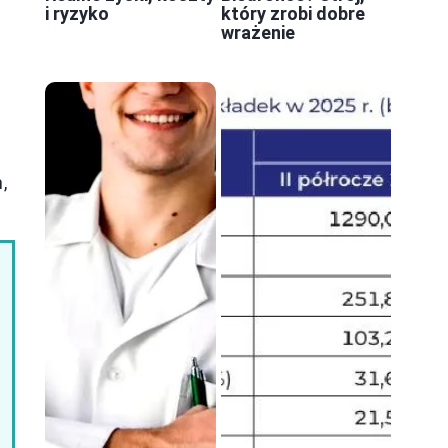
i ryzyko
który zrobi dobre
h
wrażenie
,