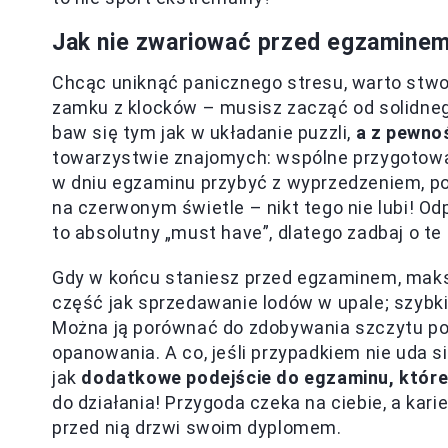
Jak nie zwariować przed egzamine
Chcąc uniknąć panicznego stresu, warto stwo
zamku z klocków – musisz zacząć od solidneg
baw się tym jak w układanie puzzli,
a z pewno
towarzystwie znajomych: wspólne przygotowa
w dniu egzaminu przybyć z wyprzedzeniem, po
na czerwonym świetle – nikt tego nie lubi! Od
to absolutny „must have”, dlatego zadbaj o te
Gdy w końcu staniesz przed egzaminem, maks
część jak sprzedawanie lodów w upale; szybk
Można ją porównać do zdobywania szczytu po
opanowania. A co, jeśli przypadkiem nie uda 
jak
dodatkowe podejście do egzaminu, które
do działania! Przygoda czeka na ciebie, a ka
przed nią drzwi swoim dyplomem.