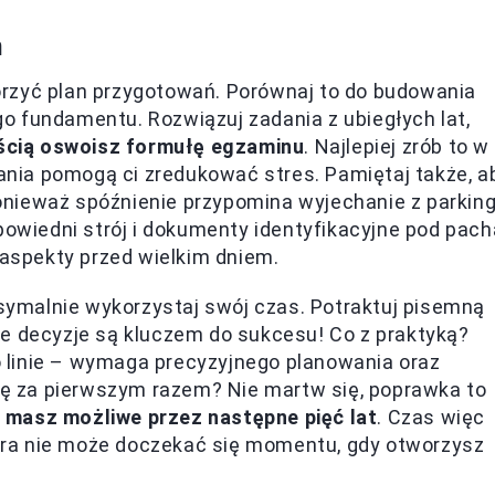
m
rzyć plan przygotowań. Porównaj to do budowania
o fundamentu. Rozwiązuj zadania z ubiegłych lat,
ścią oswoisz formułę egzaminu
. Najlepiej zrób to w
nia pomogą ci zredukować stres. Pamiętaj także, a
nieważ spóźnienie przypomina wyjechanie z parkin
powiedni strój i dokumenty identyfikacyjne pod pach
 aspekty przed wielkim dniem.
ymalnie wykorzystaj swój czas. Potraktuj pisemną
ie decyzje są kluczem do sukcesu! Co z praktyką?
 linie – wymaga precyzyjnego planowania oraz
się za pierwszym razem? Nie martw się, poprawka to
 masz możliwe przez następne pięć lat
. Czas więc
riera nie może doczekać się momentu, gdy otworzysz