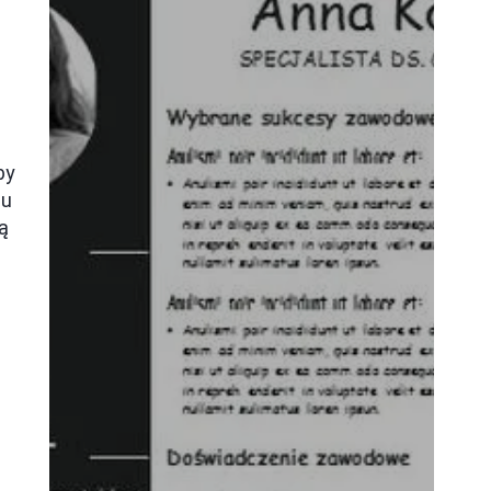
by
gu
ą