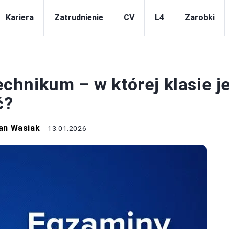
Kariera
Zatrudnienie
CV
L4
Zarobki
KARIERA
hnikum – w której klasie j
ć?
an Wasiak
13.01.2026