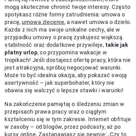
mogą skutecznie chronić twoje interesy. Często
spotykasz różne formy zatrudnienia: umowa o
pracę,
umowa zlecenie
, a nawet umowa o dzieło.
Każda z nich ma swoje unikalne cechy, ale w
przypadku umowy o pracę zyskujesz większą
stabilność oraz dodatkowe przywileje,
takie jak
płatny urlop
, co przypomina wakacje w
tropikach! Jeśli dostajesz ofertę pracy, która nie
jest atrakcyjna, spróbuj negocjować warunki.
Może to być idealna okazja, aby pokazać swoją
asertywność – jak superbohater, który nie
obawia się walczyć o lepsze stawki i warunki!
Na zakończenie pamiętaj o śledzeniu zmian w
przepisach prawa pracy oraz o ciągłym
kształceniu się w tym zakresie. Internet obfituje
w zasoby – od blogów, przez podcasty, aż po
kursy online. Zastanawiasz się pewnie: „Czy to