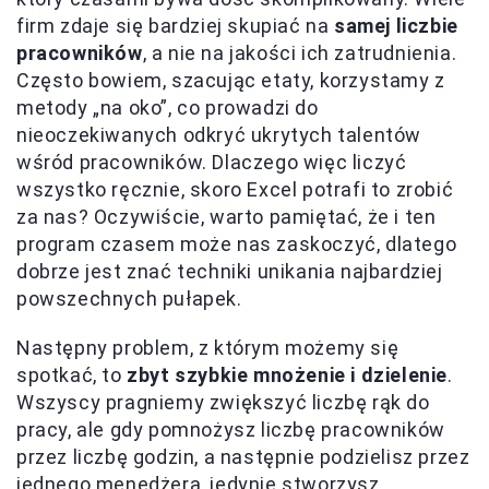
firm zdaje się bardziej skupiać na
samej liczbie
pracowników
, a nie na jakości ich zatrudnienia.
Często bowiem, szacując etaty, korzystamy z
metody „na oko”, co prowadzi do
nieoczekiwanych odkryć ukrytych talentów
wśród pracowników. Dlaczego więc liczyć
wszystko ręcznie, skoro Excel potrafi to zrobić
za nas? Oczywiście, warto pamiętać, że i ten
program czasem może nas zaskoczyć, dlatego
dobrze jest znać techniki unikania najbardziej
powszechnych pułapek.
Następny problem, z którym możemy się
spotkać, to
zbyt szybkie mnożenie i dzielenie
.
Wszyscy pragniemy zwiększyć liczbę rąk do
pracy, ale gdy pomnożysz liczbę pracowników
przez liczbę godzin, a następnie podzielisz przez
jednego menedżera, jedynie stworzysz