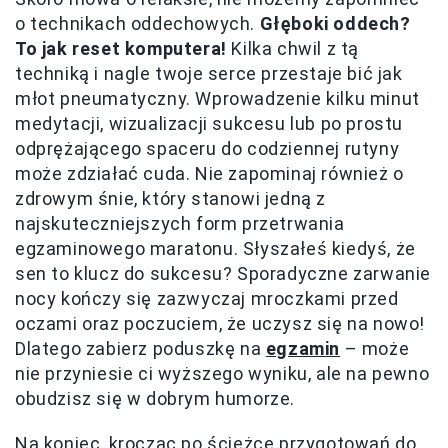
o technikach oddechowych.
Głęboki oddech?
To jak reset komputera!
Kilka chwil z tą
techniką i nagle twoje serce przestaje bić jak
młot pneumatyczny. Wprowadzenie kilku minut
medytacji, wizualizacji sukcesu lub po prostu
odprężającego spaceru do codziennej rutyny
może zdziałać cuda. Nie zapominaj również o
zdrowym śnie, który stanowi jedną z
najskuteczniejszych form przetrwania
egzaminowego maratonu. Słyszałeś kiedyś, że
sen to klucz do sukcesu? Sporadyczne zarwanie
nocy kończy się zazwyczaj mroczkami przed
oczami oraz poczuciem, że uczysz się na nowo!
Dlatego zabierz poduszkę na
egzamin
– może
nie przyniesie ci wyższego wyniku, ale na pewno
obudzisz się w dobrym humorze.
Na koniec, krocząc po ścieżce przygotowań do