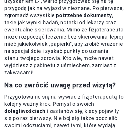
uzyskaniem L4, warto przygotować się na tę
przygodę jak na wyjazd w nieznane. Po pierwsze,
zgromadź wszystkie
potrzebne dokumenty
,
takie jak wyniki badań, notatki od lekarzy oraz
ewentualne skierowania. Mimo że fizjoterapeuta
może rozpocząć leczenie bez skierowania, lepiej
mieć jakiekolwiek „papierki”, aby zrobić wrażenie
na specjaliście i zyskać punkty do uznania
stanu twojego zdrowia. Kto wie, może nawet
wyjdziesz z gabinetu z uśmiechem, zamiast z
zakwasami!
Na co zwrócić uwagę przed wizytą?
Przygotowanie się na wywiad z fizjoterapeutą to
kolejny ważny krok. Pomyśl o swoich
dolegliwościach
i zastanów się, kiedy pojawiły
się po raz pierwszy. Nie bój się także podzielić
swoimi odczuciami, nawet tymi, które wydają