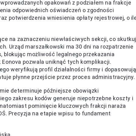
y wprowadzanych opakowań z podziałem na frakcje
enia odpowiednich oświadczeń o zgodności
z potwierdzenia wniesienia opłaty rejestrowej, o il
ące na zaznaczeniu niewłaściwych sekcji, co skutku
h. Urząd marszałkowski ma 30 dni na rozpatrzenie
, blokując możliwość legalnego przekazania
 Eonova pozwala uniknąć tych komplikacji.
o weryfikują profil działalności firmy i dopasowuj
uje płynne przejście przez proces administracyjny.
emie determinuje późniejsze obowiązki
iego zakresu kodów generuje niepotrzebne koszty i
natomiast pominięcie kluczowych frakcji naraża
OŚ. Precyzja na etapie wpisu to fundament
iska