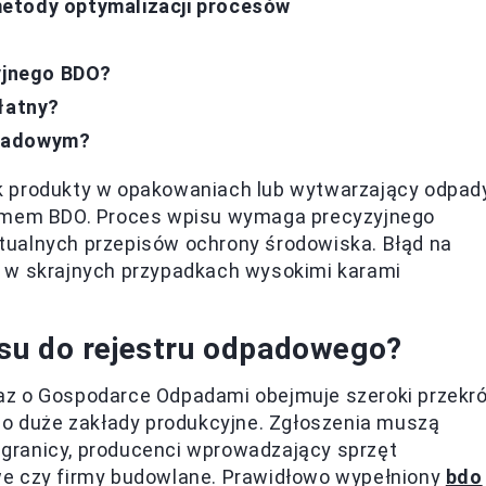
etody optymalizacji procesów
cyjnego BDO?
płatny?
dpadowym?
k produkty w opakowaniach lub wytwarzający odpad
temem BDO. Proces wpisu wymaga precyzyjnego
aktualnych przepisów ochrony środowiska. Błąd na
a w skrajnych przypadkach wysokimi karami
su do rejestru odpadowego?
az o Gospodarce Odpadami obejmuje szeroki przekró
 po duże zakłady produkcyjne. Zgłoszenia muszą
granicy, producenci wprowadzający sprzęt
we czy firmy budowlane. Prawidłowo wypełniony
bdo