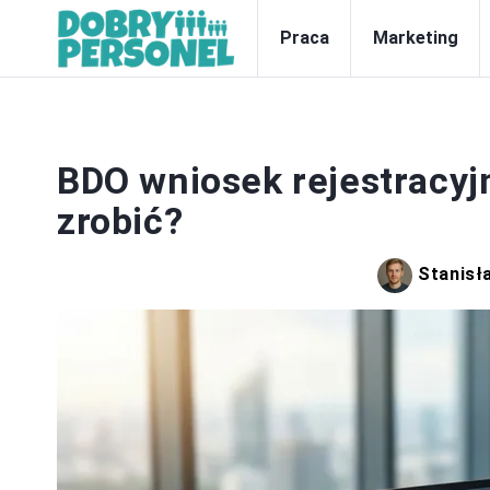
Praca
Marketing
BDO wniosek rejestracyjny
zrobić?
Stanisł