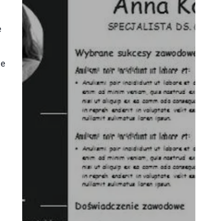
e
je
ą