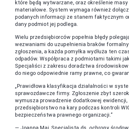
które będą wytwarzane, oraz określenie mas
materiałowe. System wymaga również dołącz
podanych informacji ze stanem faktycznym ora
dany podmiot jej podlega.
Wielu przedsiębiorców popełnia błędy polegaj
wezwaniami do uzupełnienia braków formalnyc
zgłoszenia, a każda pomyłka wydłuża ten czas
odpadów. Współpraca z podmiotami takimi jak
Specjaliści z zakresu doradztwa środowiskoweg
do niego odpowiednie ramy prawne, co gwarant
„Prawidłowa klasyfikacja działalności w syst
sprawozdawcze firmy. Zgłoszenie zbyt szerok
wymusza prowadzenie dodatkowej ewidencji, 
przedsiębiorstwo na kary podczas kontroli WI
bezpieczeństwa prawnego organizacji.”
— Joanna Maj, Specjalista ds. ochrony środow