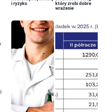
i ryzyko
który zrobi dobre
wrażenie
y
j