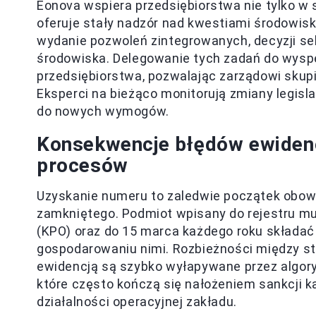
Eonova wspiera przedsiębiorstwa nie tylko w
oferuje stały nadzór nad kwestiami środowi
wydanie pozwoleń zintegrowanych, decyzji sek
środowiska. Delegowanie tych zadań do wyspe
przedsiębiorstwa, pozwalając zarządowi skupi
Eksperci na bieżąco monitorują zmiany legisl
do nowych wymogów.
Konsekwencje błędów ewidenc
procesów
Uzyskanie numeru to zaledwie początek obow
zamkniętego. Podmiot wpisany do rejestru m
(KPO) oraz do 15 marca każdego roku składa
gospodarowaniu nimi. Rozbieżności między 
ewidencją są szybko wyłapywane przez algory
które często kończą się nałożeniem sankcji 
działalności operacyjnej zakładu.