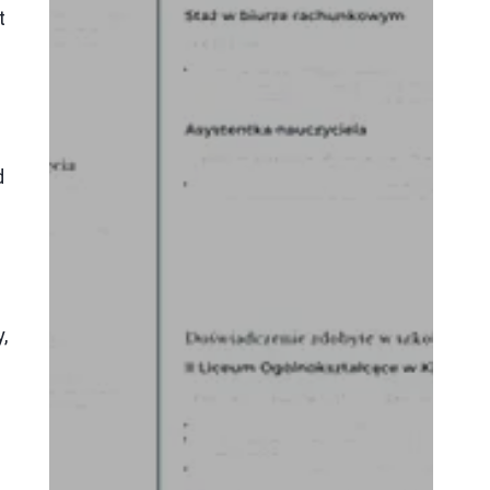
t
d
,