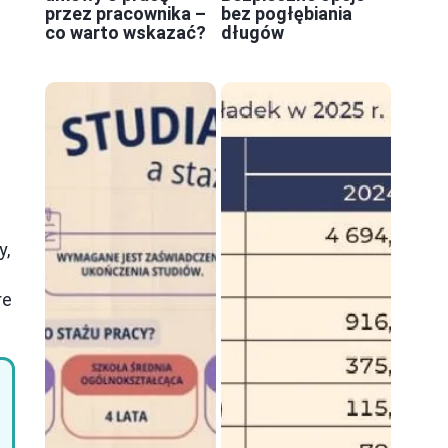
przez pracownika –
bez pogłębiania
co warto wskazać?
długów
y,
re