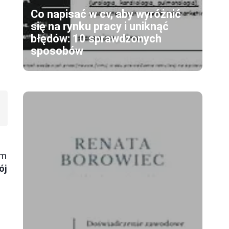
Co napisać w cv, aby wyróżnić
się na rynku pracy i uniknąć
błędów: 10 sprawdzonych
sposobów
am
ój