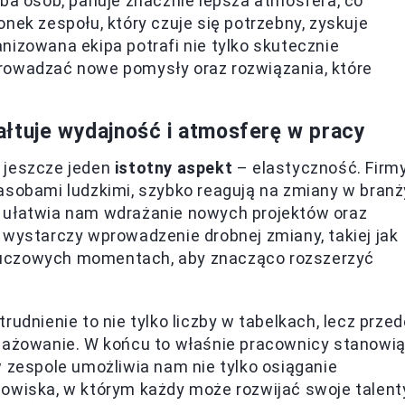
zba osób, panuje znacznie lepsza atmosfera, co
nek zespołu, który czuje się potrzebny, zyskuje
nizowana ekipa potrafi nie tylko skutecznie
rowadzać nowe pomysły oraz rozwiązania, które
łtuje wydajność i atmosferę w pracy
 jeszcze jeden
istotny aspekt
– elastyczność. Firmy
asobami ludzkimi, szybko reagują na zmiany w branż
w ułatwia nam wdrażanie nowych projektów oraz
 wystarczy wprowadzenie drobnej zmiany, takiej jak
luczowych momentach, aby znacząco rozszerzyć
rudnienie to nie tylko liczby w tabelkach, lecz przed
ngażowanie. W końcu to właśnie pracownicy stanowi
w zespole umożliwia nam nie tylko osiąganie
owiska, w którym każdy może rozwijać swoje talent