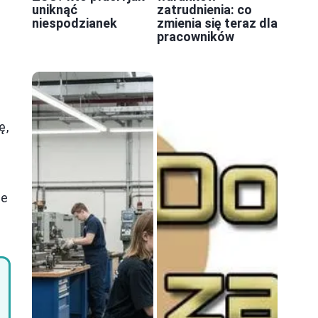
uniknąć
zatrudnienia: co
niespodzianek
zmienia się teraz dla
pracowników
ę,
że