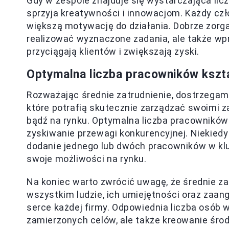
Gdy w zespole znajduje się wystarczająca lic
sprzyja kreatywności i innowacjom. Każdy czło
większą motywację do działania. Dobrze zorga
realizować wyznaczone zadania, ale także wp
przyciągają klientów i zwiększają zyski.
Optymalna liczba pracowników kszta
Rozważając średnie zatrudnienie, dostrzegam
które potrafią skutecznie zarządzać swoimi z
bądź na rynku. Optymalna liczba pracownikó
zyskiwanie przewagi konkurencyjnej. Niekiedy
dodanie jednego lub dwóch pracowników w k
swoje możliwości na rynku.
Na koniec warto zwrócić uwagę, że średnie zat
wszystkim ludzie, ich umiejętności oraz zaa
serce każdej firmy. Odpowiednia liczba osób 
zamierzonych celów, ale także kreowanie środ