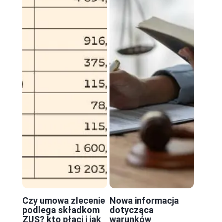
Czy umowa zlecenie
Nowa informacja
podlega składkom
dotycząca
ZUS? kto płaci i jak
warunków