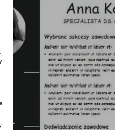
,
y
e
ą
y.