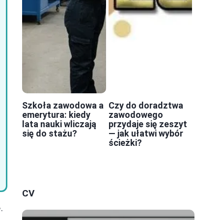
Szkoła zawodowa a
Czy do doradztwa
emerytura: kiedy
zawodowego
lata nauki wliczają
przydaje się zeszyt
się do stażu?
— jak ułatwi wybór
ścieżki?
CV
e
.