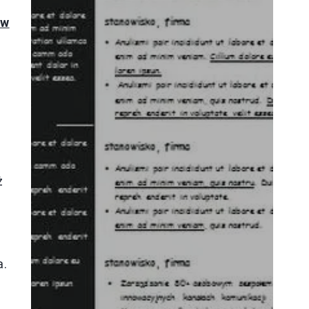
 w
,
ż
a.