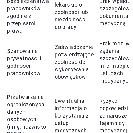
bezpieczeństwa
Brak wglądu
lekarskie o
pracowników
szczegółow
zdolności lub
zgodnie z
dokumentacj
niezdolności
przepisami
medyczną
do pracy
prawa
Brak możliwo
Zaświadczenie
Szanowanie
żądania
potwierdzające
prywatności i
szczegółow
zdolność do
godności
informacji o
wykonywania
pracowników
usługach
obowiązków
medycznych
Przetwarzanie
Ewentualna
Ryzyko
ograniczonych
informacja o
odpowiedzial
danych
korzystaniu z
za naruszeni
osobowych
usług
tajemnicy
(imię, nazwisko,
medycznych
medycznej